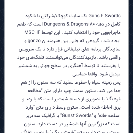
Guns 2 Swords یک سایت کوچک/شرکتی با شکوه
کامل در دهه 80 Dungeons & Dragons است که طعم
ماجراجویی خود را انتخاب کنید . این توسط MSCHF
ایجاد شد ، گروهی که جایی بین هنرمندان gonzo و
سازندگان برنامه های تبلیغاتی قرار دارد تا یک سرویس
واقعی باشد. بازدیدکنندگان می‌توانستند تفنگ‌های خود
را بفرستند تا توسط آهنگری در سطح جهانی به شمشیر
تبدیل شود. واقعا حماسی
پس زمینه سیاه با خطوط سفید که سه ستون را از هم
جدا می کند. ستون سمت چپ دارای متن "مطالعه
فرهنگ" با تصویری از دسته شمشیر است که با رعد و
برق احاطه شده است. ستون وسط دارای متن "وارد
اسلحه خانه" و "Guns2Swords" با گرافیک سه بربر
است که بزرگترین آنها شمشیر در دست دارد. ستون
سمت راست دارای متن "شمشیر بگیر" با تصویر تفنگ