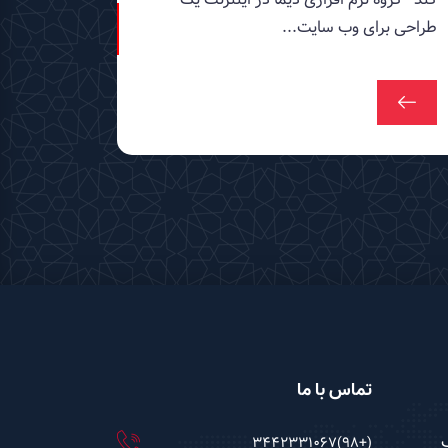
طراحی برای وب سایت...
تماس با ما
(+98)3442331067