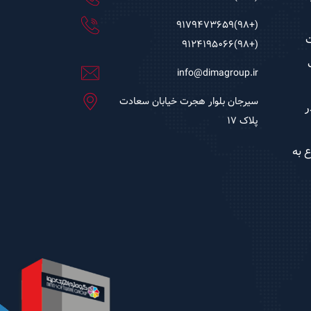
(+98)9179473659
(+98)9124195066
info@dimagroup.ir
سیرجان بلوار هجرت خیابان سعادت
ر
پلاک ۱۷
 به