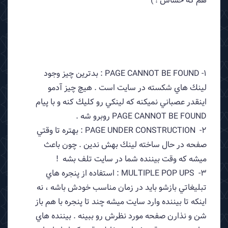
هم كه حساس ! )
1- PAGE CANNOT BE FOUND : بدترين چيز وجود
لينك هاي شكسته در سايت است . هيچ چيز آدمو
اينقدر عصباني نميكنه كه لينكي رو كليك كنه و با پيام
PAGE CANNOT BE FOUND روبرو شه .
2- PAGE UNDER CONSTRUCTION : بهتره تا وقتي
صفحه در حال ساخته لينك بهش ندين . چون باعث
ميشه كه وقت بيننده شما در سايت تلف بشه !
3- MULTIPLE POP UPS : استفاده از پنجره هاي
تبليغاتي بازشو بايد در زمان مناسب خودش باشه ، نه
اينكه تا بيننده وارد سايت ميشه چند تا پنجره با هم باز
شن و نذارن صفحه مورد نظرش رو ببينه . بيننده هاي