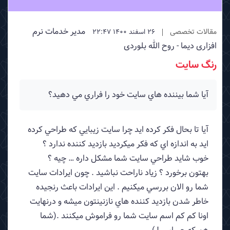
مدیر خدمات نرم
مقالات تخصصی
26 اسفند 1400 22:47
افزاری دیما - روح الله بلوردی
رنگ سایت
آيا شما بيننده هاي سايت خود را فراري مي دهيد؟
آيا تا بحال فكر كرده ايد چرا سايت زيبايي كه طراحي كرده
ايد به اندازه اي كه فكر ميكرديد بازديد كننده ندارد ؟
خوب شايد طراحي سايت شما مشكل داره … چيه ؟
بهتون برخورد ؟ زياد ناراحت نباشيد . چون ايرادات سايت
شما رو الان بررسي ميكنيم . اين ايرادات باعث رنجيده
خاطر شدن بازديد كننده هاي نازنينتون ميشه و درنهايت
اونا كم كم اسم سايت شما رو فراموش ميكنند .(شما