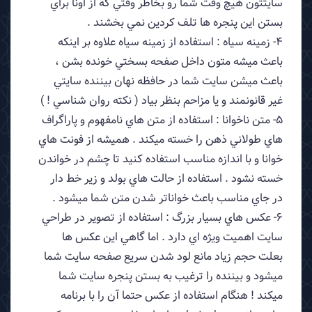
سايتتون هيچ وقت شما رو بخاطر وقتي كه از اونا براي
بستن اين پنجره ها تلف كردين نمي بخشند .
4- زمينه سياه : استفاده از زمينه سياه علاوه بر اينكه
باعث ميشه متون داخل صفحه بسختي خونده بشن ،
باعث ميشن سايت شما در حافظه نهان بيننده سايتي
غير قانونمند و يا مزاحم بنظر بياد ( نكته روان شناسي ! )
5- متن ناخوانا : استفاده از متن هاي نامفهوم و پاراگراف
هاي طولاني ذهن را خسته ميكند . هميشه از فونت هاي
خوانا و با اندازه مناسب استفاده كنيد تا چشم در خواندن
خسته نشود . استفاده از حالت هاي بولد و زير خط دار
در جاي مناسب باعث خواناتر شدن متن شما ميشود .
6- عكس هاي بسيار بزرگ : استفاده از تصوير در طراحي
سايت اهميت ويژه اي دارد . اما گاهي اين عكس ها
بعلت حجم زياد مانع لود شدن سريع صفحه سايت شما
ميشود و بيننده را ترغيب به بستن پنجره سايت شما
ميكند ! هنگام استفاده از عكس حتما آن را با برنامه