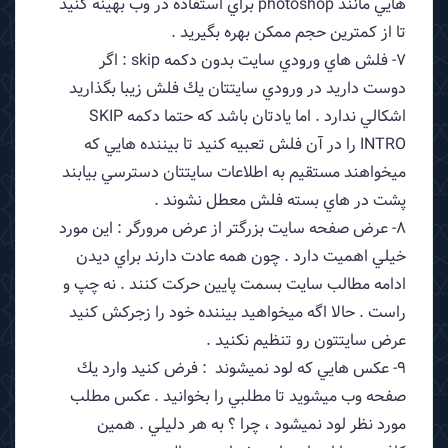
هايي مانند photoshop براي استفاده در وب بهينه كنيد
تا از كمترين حجم ممكن بهره بگيريد .
7- فلش هاي ورودي سايت بدون دكمه skip : اگر
دوست داريد در ورودي سايتتان يك فلش زيبا بگذاريد
اشكالي ندارد . اما يادتان باشد كه حتما دكمه SKIP
INTRO را در آن فلش تعبيه كنيد تا بيننده هايي كه
ميخواهند مستقيم به اطلاعات سايتتان دسترسي بيابند
پشت در هاي بسته فلش معطل نشوند .
8- عرض صفحه سايت بزرگتر از عرض مرورگر : اين مورد
خيلي اهميت دارد . چون همه عادت دارند براي ديدن
ادامه مطالب سايت بسمت پايين حركت كنند . نه چپ و
راست . حالا اگه ميخواهيد بيننده خود را زجركش كنيد
عرض سايتتون رو تنظيم نكنيد .
9- عكس هايي كه لود نميشوند : فرض كنيد وارد يك
صفحه وب ميشويد تا مطلبي را بخوانيد . عكس مطلب
مورد نظر لود نميشود ، چرا ؟ به هر دليلي . همين