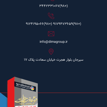
(+98)3442331067
(+98)9124195066
(+98)9179473659
info@dimagroup.ir
سیرجان بلوار هجرت خیابان سعادت پلاک ۱۷