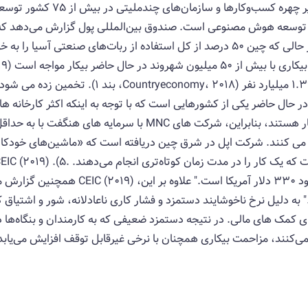
هوش مصنوعی اکنون به سرعت در حال
کارگیری ربات‌های تولیدی را بر عهده دارد، در حالی که چین 50 درصد از کل استفاده از رب
دلیل زمین های ارزان آن در آن مشغول به کار هستند، بنابراین، شرکت
ماهانه یک شهروند طبقه متوسط ​​در چین حدود 30
اهش یافته است." به دلیل نرخ ناخوشایند دستمزد و فشار کاری ناعادلانه، شور و اش
 کمک های مالی. در نتیجه دستمزد ضعیفی که به کارمندان و بنگاه‌ها دا
می‌کنند، مزاحمت بیکاری همچنان با نرخی غیرقابل توقف افزایش می‌یابد