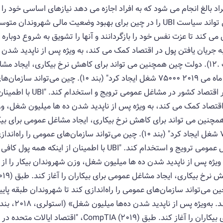
 به همه افراد بالغ انجام می شود که به افراد اجازه می دهد نیازهای اساسی خود 
فعالیت ساخته شده است» (بند 1). دولت می تواند سیاست UBI را در چین برای بهبود و
ه جریان یافتن پول در اقتصاد کمک می کند، به ویژه پس از ناپدید شدن 
از دوش می کشد" (استولری، 2018، پاراگراف .12). دولت چین همچنین می تواند برای کاهش نرخ بی
CompTIA (2019)، "اقتصاد ایالات متحده در ماه می 2019 75000 
طبقه پایین را برای بقای خود و 
 اقتصاد کمک می کند، به ویژه پس از ناپدید شدن ده ها میلیون شغل، و
"اقتصاد ایالات متحده در ماه می 2019 75000 شغل ایجاد کرد" (بند 10). چین می‌توان
خود و ایجاد تعادل در اقتصاد کشور در مشاغل عمومی ترویج و استخدام کن
20 75000 شغل ایجاد کرد" (بند 10). چین می‌تواند سازمان‌های عمومی را راه‌اندازی کند تا شهرون