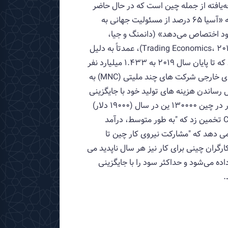
 تغییر چهره کسب‌وکارها و سازمان‌های چندملیتی در بیش از 75 کشور توسعه‌یافته از جمله چین است که در حال حاضر
پس از ایالات متحده، دومین کشور پیشرو در توسعه هوش مصنوعی است. صندوق بین‌المللی پول گزارش می‌دهد که «آسیا 65 درصد از مسئولیت جهانی به
ات‌های صنعتی آسیا را به خود اختصاص می‌دهد» (دانمنگ و جیا،
2018، بند 5). چین در حال حاضر با مشکلات بیکاری با بیش از 50 میلیون شهروند در حال حاضر بیکار مواجه است (Trading Economics، 2019)، عمدتاً به دلیل
جمعیت عظیم آن با بالاترین نرخ جمعیت 1.393 میلیارد نفر (Countryeconomy، 2018، بند 1). تخمین زده می شود که تا پایان سال 2019 به 1.433 میلیارد نفر
برسد (WorldOMeters, 2019, para.1). چین در حال حاضر یکی از کشورهایی است که با توجه به اینکه اکثر کارخانه های خارجی شرکت های چند ملیتی (MNC) به
 های MNC با سرمایه های هنگفت با به حداقل رساندن هزینه های تولید خود با جایگزینی
نیروی کار با روبات ها، سود بیشتری را اضافه می کنند. شرکت اپل در شرق چین دریافته است که «ماشین‌های خودکار در چین 130000 ین در سال (19000 دلار)
هزینه دارند که معادل هزینه چند کارگری است که یک کار را در مدت زمان کوتاه‌تری انجام می‌دهند. .5). CEIC (2019) تخمین زد که "به طور متوسط، درآمد
3 دلار آمریکا است." علاوه بر این، CEIC (2019) همچنین گزارش می دهد که "مشارکت نیروی کار چین تا
تیاق کارگران چینی برای کار نیز هر سال ناپدید می
ده می‌شود و حداکثر سود را با جایگزینی
.