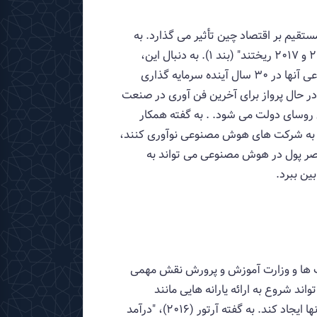
تقیم بر اقتصاد چین تأثیر می گذارد. به
گفته برهات (2018) "سرمایه گذاران 4.2 میلیارد دلار به بیش از 200 شرکت چینی هوش مصنوعی بین سال های 2012 و 2017 ریختند" (بند 1). به دنبال این،
برهات (2018) همچنین گزارش می دهد که قرار است 1 تریلیون دلار اضافی برای ساخت و ارتقاء صنعت هوش مصنوعی آنها در 30 سال آینده سرمایه گذاری
یه گذاری دائمی در حال پرواز برای آخرین فن آوری در صنعت
روسای دولت می شود. . به گفته همکار
Vivek ، "دولت ها نمی توانند با ریختن پول به شرکت های هوش مصنوعی نوآوری کنند،
Bar). بنابراین، سرمایه گذاری بی حد و حصر پول در هوش مصنوعی می تواند به
ین ببرد.
لت ها و وزارت آموزش و پرورش نقش مهمی
اند شروع به ارائه یارانه هایی مانند
سیاست UBI و معرفی مشاغل عمومی بیشتری کند. دولت باید به بیکاران یارانه بدهد تا انگیزه شروع دوباره کار را در آنها ایجاد کند. به گفته آرتور (2016)، "درآمد