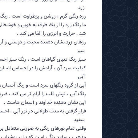
زرد
زرد رنگی گرم ، روشن و پرطراوت است . رنگ 
ما رنگ زرد را از یك طرف به خوبی و خوشحالی
شد ، حرارت و انرژی را القا می كند .
رزهای زرد نشان دهنده محبت و دوستی و آر
سبز
سبز رنگ دنیای گیاهان است ، رنگ سبز احساس
كیفیت سرد آن ، آرامش را در احساس انسان ب
آبی
آبی از گروه رنگهای سرد است و رنگ آسمان 
رنگ آبی ، تپش قلب را آرام تر می كند ، ضربا
آبی نشان دهنده خداوند و آسمان هاست .
قرار گرفتن به مدت طولانی در نور آبی ، احسا
سفید
وقتی تمام نورهای رنگی به صورتی متعادل ب
مذهبی ، سفید رنگی است كه برای روشنایی خ