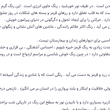
دن است . در طیف نور خورشید ، رنگ حاوی انرژی است . این رنگ گرم 
ت كه به قلب تعلق دارد و رزهای قرمز و بسته های شكلات در روز عشق 
رد . حركتی را برای ایجاد تحول و دگرگونی در دنیای پیرامون خویش .
ن می آید ، رنگ اكثر علائم رانندگی ، ماشین های آتش نشانی و زنگهای
سبی برای دیوارهای زندان و بیمارستان نیست .
ا مدت زیادی به رنگ قرمز خیره شویم ، ‌احساس آشفتگی ، بی قراری و خش
فاوتی دارد ؛ در چین رنگ خوش شانسی و مراسم ازدواج است و در روسی
زرد و قرمز به دست می آید . رنگی است كه با شادی و زندگی آمیخته اس
 ولی خلاقیت و ابتكار و بلند پروازی را در انسان بر می انگیزد . نارنج
كاربرد بسیاری دارد و با تابیدن نور به سطح این رنگ در تاریكی شب براح
ل خود ، آبی ،‌ پوشیده می شود .