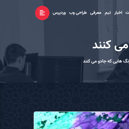
ت
اخبار
تیم
معرفی
طراحی وب
وردپرس
می كنند
گ هایی كه جادو می كنند