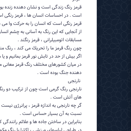
قرمز رنگ زندگی است و نشان دهنده زنده بو
است . در احساسات انسان ها ، قرمز رنگی اس
قرمز رنگی است كه انسان را به حركت وا می دا
از آنجایی كه این رنگ به آسانی به چشم انسا
مسابقات اتومبیلرانی ، ‌قرمز رنگند .
چون رنگ قرمز ما را تحریك می كند ، رنگ منا
اگر بیش از حد در تابش نور قرمز بمانیم و ی
در میان كشورهای مختلف رنگ قرمز معانی مت
دهنده جنگ بوده است .
نارنجی
نارنجی رنگ گرمی است چون از تركیب دو رنگ 
های آتش است .
گر چه نارنجی به اندازه قرمز ، ‌پرانرژی نیست
نسبت به آن بسیار حساس است .
بنابراین در ساختن جاده ها و علائم رانندگی 
در طراحی لباسهای ورزشی ، اكثرا با رنگ مكم