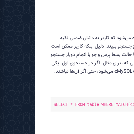
می‌شود که کاربر به دانش ضمنی تکیه
 است «DBMS» را جستجو کند به این امید که «MongoDB» و «MySQL» را در نتایج جستجو ببیند. دلیل اینکه کاربر ممکن است
 حالت بسط پرس و جو با انجام دوبار جستجو
ی که، برای مثال، اگر در جستجوی اول، یکی
از ردیف‌ها حاوی کلمه «DBMS» و کلمه «MySQL» باشد، جستجوی دوم ورودی‌هایی را پیدا می‌کند که شامل کلمه «MySQL» می‌شود، حتی اگر آن‌ها نباشند.
SELECT * FROM table WHERE MATCH(c