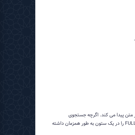
را در متن پیدا می کند. اگرچه جستجوی
FULLTEXT با سایر انواع تطبیق متفاوت است، توجه داشته باشید که می توانید یک نمایه BTREE و یک نمایه FULLTEXT را در یک ستون به طور همزمان داشته