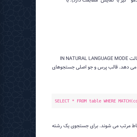
*" نیز با "نمایش" مطابقت دارد). با
حالت جستجوی زبان طبیعی، همانطور که در بالا ذکر شد، به طور پیش‌فرض فعال می‌شود یا زمانی که اصلاح‌کننده حالت IN NATURAL LANGUAGE MODE
م می دهد. قالب پرس و جو اصلی جستجوهای
SELECT * FROM table WHERE MATCH(c
 اساس بالاترین ارتباط مرتب می شوند. برای جستجوی یک رشته