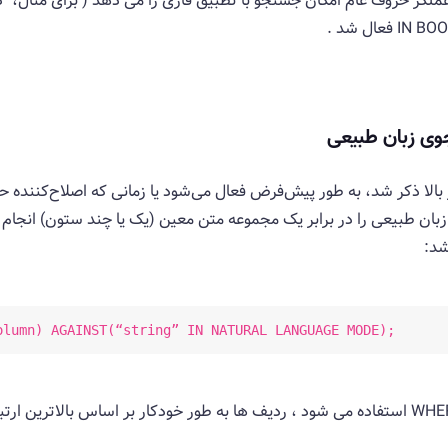
ملگر حروف عام امکان جستجو با تطبیق فازی را می دهد ( برای مثال، "دمو
وی زبان طبیعی
 طبیعی را در برابر یک مجموعه متن معین (یک یا چند ستون) انجا
olumn) AGAINST(“string” IN NATURAL LANGUAGE MODE);
هنگامی که MATCH() همراه با یک عبارت WHERE استفاده می شود ، ردیف ها به طور خودکار بر