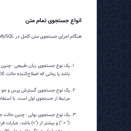
انواع جستجوی تمام متن
هنگام اجرای جستجوی متن کامل در MySQL ، به خاطر داشته باشید که سه نوع جستجو برای انتخاب وجود دارد:
یک نوع جستجوی زبان طبیعی - چنین ح
باشد یا زمانی که اصلاح‌کننده حالت IN NATURAL LANGUAGE MODE مشخص شده باشد، به‌طور پیش‌فرض فعال می‌شود.
یک نوع جستجوی گسترش پرس و جو - چ
مرتبط از جستجوی اول است. با استفاده از اصلاح کننده NSION
یک نوع جستجوی بولی - چنین حالت جست
(" < ") و بیشتر از (">) باشد، عبارات 