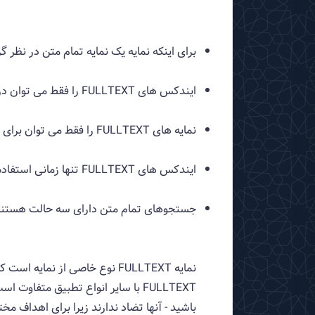
برای اینکه نمایه یک نمایه تمام متن در نظر گرفته شود، ب
ایندکس های FULLTEXT را فقط می توان در جداول دارای موتورهای ذخیره سازی InnoDB یا MyISAM استفاده کرد.
نمایه های FULLTEXT را فقط می توان برای ستون های CHAR ، VARCHAR ، یا TEXT ایجاد کرد .
ایندکس های FULLTEXT تنها زمانی استفاده می شوند که از عبارت MATCH() AGAINST() استفاده شود.
جستجوهای تمام متن دارای سه حالت هستند
نمایه FULLTEXT نوع خاصی از 
باشید - آنها تضاد ندارند زیرا برای اهداف 