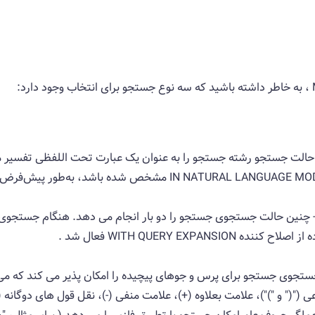
الت جستجو رشته جستجو را به عنوان یک عبارت تحت اللفظی تفسیر م
نین حالت جستجوی جستجو را دو بار انجام می دهد. هنگام جستجوی ب
WITH QUERY EXPA فعال شد .
جوی جستجو برای پرس و جوهای پیچیده را امکان پذیر می کند که می ت
فرعی ("(" و ")")، علامت بعلاوه (+)، علامت منفی (-)، نقل قول های دوگانه